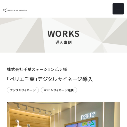
サービス & ソリューション
PICTONA
店頭
WORKS
PDM XR
集客
導入事例
デジタルサイネージ
マーケティング
wezero
業務効率化
しふとん
ショッピング
株式会社千葉ステーションビル 様
ウェブアクセシビリティ
スキルアップ
「ペリエ千葉」デジタルサイネージ導入
デジタルサイネージ
Web＆サイネージ連携
導入事例
お客様の声
クライアント一覧