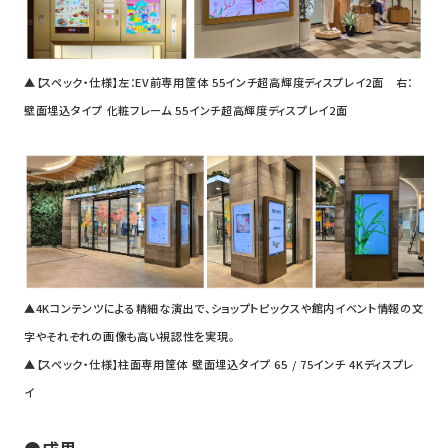
▲【スペック・仕様】左：EV前専用筐体 55インチ超高輝度ディスプレイ2面
右：
壁面埋込タイプ 化粧フレーム 55インチ超高輝度ディスプレイ2面
▲4Kコンテンツによる精細な演出で、ショップトピックスや館内イベント情報の文
字やそれぞれの画像も高い視認性を実現。
▲【スペック・仕様】柱面専用筐体 壁面埋込タイプ 65 / 75インチ 4Kディスプレ
イ