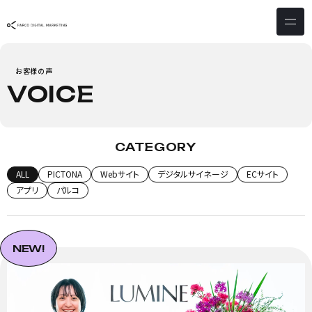
サービス & ソリューション
お客様の声
PICTONA
店頭
VOICE
PDM XR
集客
デジタルサイネージ
マーケティング
wezero
業務効率化
CATEGORY
しふとん
ショッピング
ALL
PICTONA
Webサイト
デジタルサイネージ
ECサイト
ウェブアクセシビリティ
スキルアップ
アプリ
パルコ
導入事例
NEW!
お客様の声
クライアント一覧