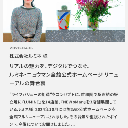
ニュース
採用情報
メンバー
会社情報
2026.04.15
会社概要
株式会社ルミネ 様
コーポレートメッセージ
リアルの魅力を、デジタルでつなぐ。
ルミネ・ニュウマン全館
公式ホームページ リニュ
お問い合わせ
資料ダウンロード
ーアルの舞台裏
”ライフバリューの創造“をコンセプトに、首都圏で駅直結の好
立地に『LUMINE』を14店舗、『NEWoMan』を3店舗展開して
いるルミネ様。2024年10月には施設の公式ホームページを
全館フルリニューアルされました。その背景や重視されたポイ
ント、今後についてお聞きしました。...