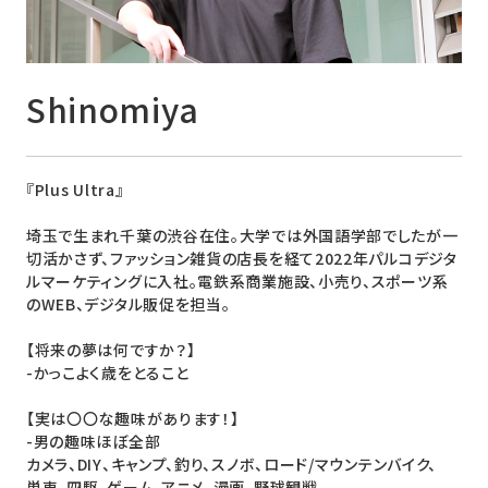
ニュース
採用情報
Shinomiya
メンバー
会社情報
『Plus Ultra』
会社概要
埼玉で生まれ千葉の渋谷在住。大学では外国語学部でしたが一
コーポレートメッセージ
切活かさず、ファッション雑貨の店長を経て2022年パルコデジタ
ルマーケティングに入社。電鉄系商業施設、小売り、スポーツ系
のWEB、デジタル販促を担当。
お問い合わせ
資料ダウンロード
【将来の夢は何ですか？】
-かっこよく歳をとること
【実は〇〇な趣味があります！】
-男の趣味ほぼ全部
カメラ、DIY、キャンプ、釣り、スノボ、ロード/マウンテンバイク、
単車、四駆、ゲーム、アニメ、漫画、野球観戦