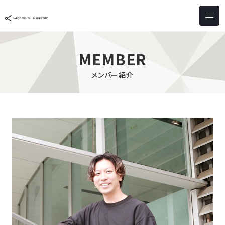
サービス & ソリューション
PICTONA
店頭
MEMBER
PDM XR
集客
メンバー紹介
デジタルサイネージ
マーケティング
wezero
業務効率化
しふとん
ショッピング
ウェブアクセシビリティ
スキルアップ
導入事例
お客様の声
クライアント一覧