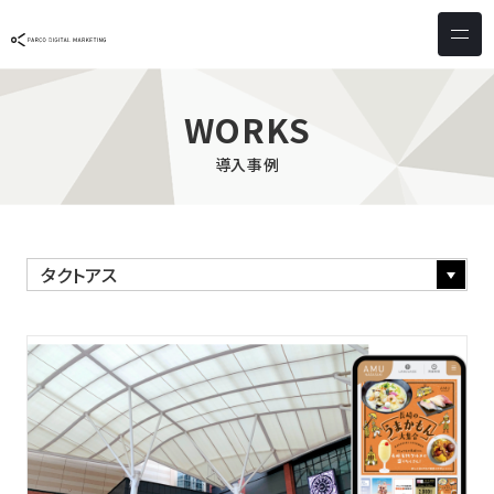
サービス & ソリューション
PICTONA
店頭
WORKS
PDM XR
集客
導入事例
デジタルサイネージ
マーケティング
wezero
業務効率化
しふとん
ショッピング
ウェブアクセシビリティ
スキルアップ
導入事例
お客様の声
クライアント一覧