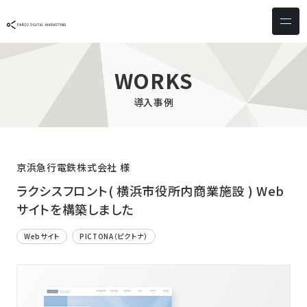
サービス & ソリューション
PICTONA
店頭
WORKS
PDM XR
集客
導入事例
デジタルサイネージ
マーケティング
wezero
業務効率化
しふとん
ショッピング
京浜急行電鉄株式会社 様
ウェブアクセシビリティ
スキルアップ
ラクシスフロント( 横浜市役所内商業施設 ) Web
サイトを構築しました
導入事例
Webサイト
PICTONA（ピクトナ）
お客様の声
クライアント一覧