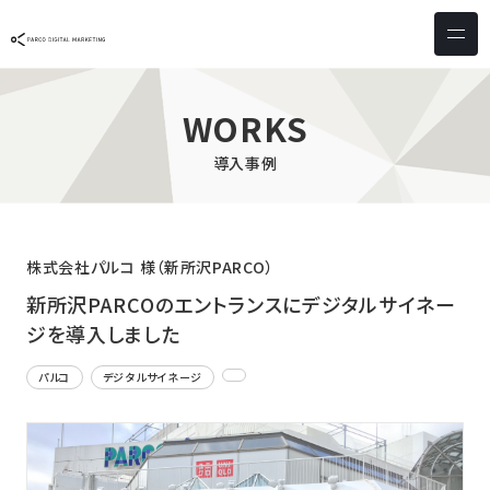
サービス & ソリューション
PICTONA
店頭
WORKS
PDM XR
集客
導入事例
デジタルサイネージ
マーケティング
wezero
業務効率化
しふとん
ショッピング
株式会社パルコ 様（新所沢PARCO）
ウェブアクセシビリティ
スキルアップ
新所沢PARCOのエントランスにデジタルサイネー
ジを導入しました
導入事例
パルコ
デジタルサイネージ
お客様の声
クライアント一覧