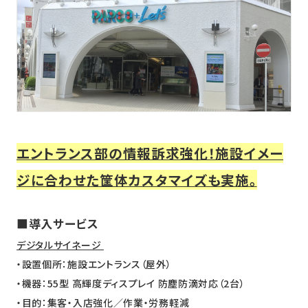
ニュース
採用情報
メンバー
会社情報
会社概要
エントランス部の情報訴求強化！施設イメー
コーポレートメッセージ
ジに合わせた筐体カスタマイズも実施。
お問い合わせ
資料ダウンロード
■導入サービス
デジタルサイネージ
・設置個所：施設エントランス（屋外）
・機器：55型 高輝度ディスプレイ 防塵防滴対応（2台）
・目的：集客・入店強化／作業・労務軽減